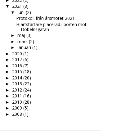
2022
(2)
►
2021
(8)
▼
juni
(2)
▼
Protokoll från årsmötet 2021
Hjärtstartare placerad i porten mot
Döbelnsgatan
maj
(3)
►
mars
(2)
►
januari
(1)
►
2020
(1)
►
2017
(6)
►
2016
(7)
►
2015
(18)
►
2014
(20)
►
2013
(22)
►
2012
(24)
►
2011
(16)
►
2010
(28)
►
2009
(5)
►
2008
(1)
►