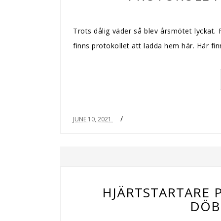
Trots dålig väder så blev årsmötet lyckat. 
finns protokollet att ladda hem här. Här fin
/
JUNE 10, 2021
HJÄRTSTARTARE 
DÖB