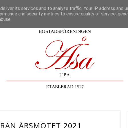
eliver its services and to analyze traffic. Your IP address and 
ormance and security metrics to ensure quality of service, gen
abuse.
RÅN ÅRSMÖTET 2021