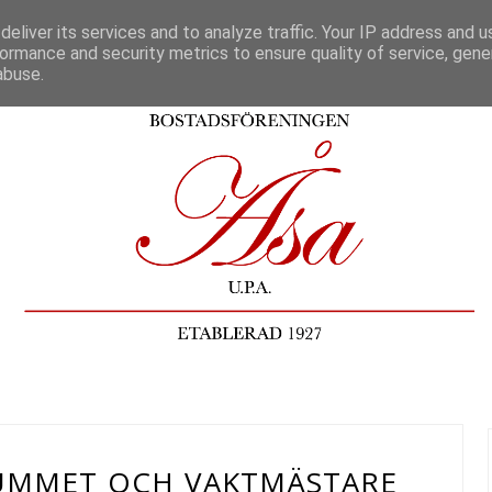
eliver its services and to analyze traffic. Your IP address and 
ormance and security metrics to ensure quality of service, gen
abuse.
UMMET OCH VAKTMÄSTARE