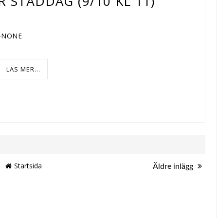
 STÄDDAG (9/10 KL 11)
X-NONE
LÄS MER...
Startsida
Äldre inlägg