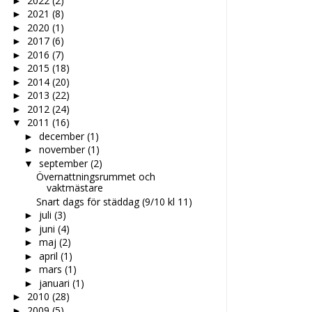
2022
(2)
►
2021
(8)
►
2020
(1)
►
2017
(6)
►
2016
(7)
►
2015
(18)
►
2014
(20)
►
2013
(22)
►
2012
(24)
►
2011
(16)
▼
december
(1)
►
november
(1)
►
september
(2)
▼
Övernattningsrummet och
vaktmästare
Snart dags för städdag (9/10 kl 11)
juli
(3)
►
juni
(4)
►
maj
(2)
►
april
(1)
►
mars
(1)
►
januari
(1)
►
2010
(28)
►
2009
(5)
►