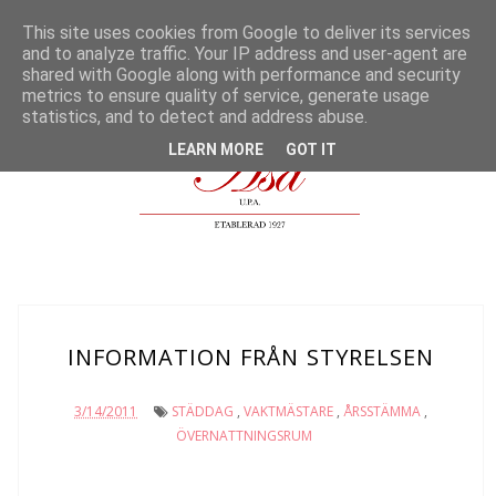
This site uses cookies from Google to deliver its services
MENU
and to analyze traffic. Your IP address and user-agent are
shared with Google along with performance and security
metrics to ensure quality of service, generate usage
statistics, and to detect and address abuse.
LEARN MORE
GOT IT
INFORMATION FRÅN STYRELSEN
3/14/2011
STÄDDAG
,
VAKTMÄSTARE
,
ÅRSSTÄMMA
,
ÖVERNATTNINGSRUM