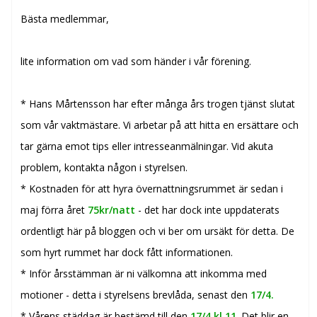
Bästa medlemmar,
lite information om vad som händer i vår förening.
* Hans Mårtensson har efter många års trogen tjänst slutat
som vår vaktmästare. Vi arbetar på att hitta en ersättare och
tar gärna emot tips eller intresseanmälningar. Vid akuta
problem, kontakta någon i styrelsen.
* Kostnaden för att hyra övernattningsrummet är sedan i
maj förra året
75kr/natt
- det har dock inte uppdaterats
ordentligt här på bloggen och vi ber om ursäkt för detta. De
som
hyrt rummet har dock fått informationen.
* Inför årsstämman är ni välkomna att inkomma med
motioner - detta i styrelsens brevlåda, senast den
17/4.
* Vårens städdag är bestämd till den
17/4 kl 11
. Det blir en