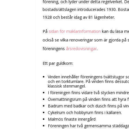
förening, och lyder under detta regelverket. 
bostadsrättslagen introducerades 1930. Bost
1928 och består idag av 81 lägenheter.
På
sidan för mäklarinformation
kan du läsa me
också se vilka renoveringar som är gjorda på s
föreningens
årsredovisningar
.
Ett par guldkorn:
Vinden innehåller föreningens tvättstugor so
och en torktumlare. På vinden finns dessuto
klassisk stenmangel.
I föreningen finns vidare två stycken mindr
Övernattningsrum på vinden finns att hyra f
Badrum med badkar och dusch finns på vin
Cykelrum och hobbyrum finns i källaren.
Malmös finaste innergård
Föreningen har två gemensamma städdagar