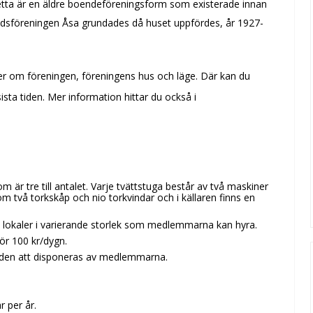
Detta är en äldre boendeföreningsform som existerade innan
adsföreningen Åsa grundades då huset uppfördes, år 1927-
r om föreningen, föreningens hus och läge. Där kan du
ista tiden. Mer information hittar du också i
m är tre till antalet. Varje tvättstuga består av två maskiner
m två torkskåp och nio torkvindar och i källaren finns en
e lokaler i varierande storlek som medlemmarna kan hyra.
ör 100 kr/dygn.
den att disponeras av medlemmarna.
 per år.