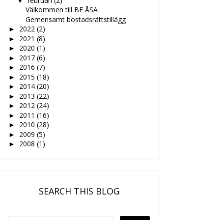
februari
(2)
▼
Välkommen till BF ÅSA
Gemensamt bostadsrättstillägg
2022
(2)
►
2021
(8)
►
2020
(1)
►
2017
(6)
►
2016
(7)
►
2015
(18)
►
2014
(20)
►
2013
(22)
►
2012
(24)
►
2011
(16)
►
2010
(28)
►
2009
(5)
►
2008
(1)
►
SEARCH THIS BLOG