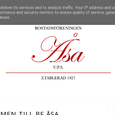
eliver its services and to analyze traffic. Your IP address and 
ormance and security metrics to ensure quality of service, gen
abuse.
MEN TILL BF ÅSA